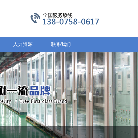
人力资源
联系我们