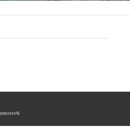
0001819号