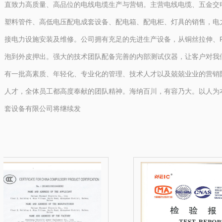
直致力高质量、高品位的电线电缆生产与营销。主营电线电缆、五金交
塑料管件、高低电压配电成套设备、配电箱、配电柜、灯具的销售，电
接电力设施安装及维修。公司拥有充足的先进生产设备，从铜丝拉伸、P
泡到外皮押出。强大的技术团队配备完善的内部测试仪器，让客户对我
有一批高素质、年轻化、专业化的管理、技术人才以及兢兢业业的营销
人才，全体员工都高度奉献的团队精神。海纳百川，有容乃大。以人为
套设备有限公司将继续发