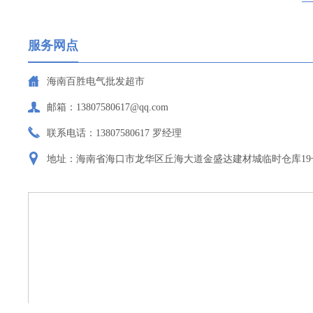
服务网点
海南百胜电气批发超市
邮箱：13807580617@qq.com
联系电话：13807580617 罗经理
地址：海南省海口市龙华区丘海大道金盛达建材城临时仓库19