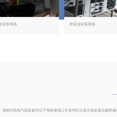
呀诺达安装现场
呀诺达安
海南百胜电气批发超市位于海南省海口市龙华区丘海大道金盛达建材城临