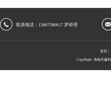
联系电话：13807580617 罗经理
首页
|
CopyRight 海南共赢利信息