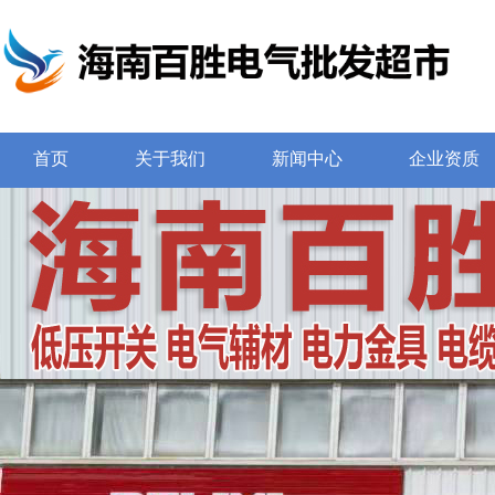
首页
关于我们
新闻中心
企业资质