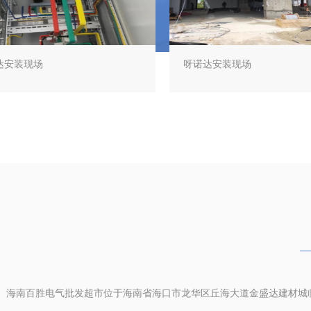
呀诺达安装现场
呀诺达
海南百胜电气批发超市位于海南省海口市龙华区丘海大道金盛达建材城临