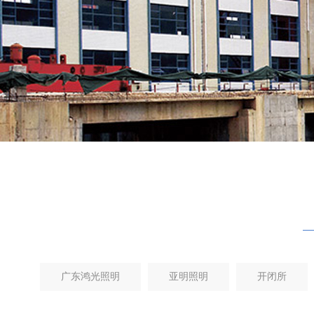
广东鸿光照明
亚明照明
开闭所
补偿箱
不锈钢户外箱
变压器