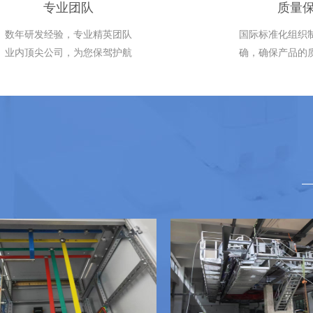
专业团队
质量
数年研发经验，专业精英团队
国际标准化组织
业内顶尖公司，为您保驾护航
确，确保产品的