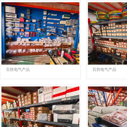
百胜电气产品
百胜电气产品