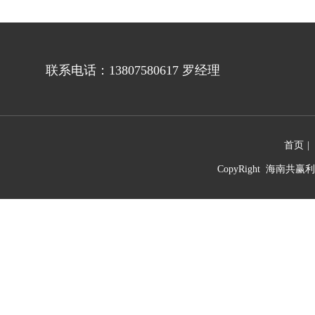
联系电话：13807580617 罗经理
首页
|
CopyRight 海南共赢利信息